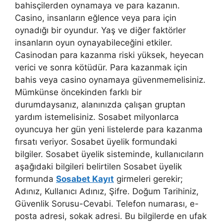
bahisçilerden oynamaya ve para kazanın.
Casino, insanların eğlence veya para için
oynadığı bir oyundur. Yaş ve diğer faktörler
insanların oyun oynayabileceğini etkiler.
Casinodan para kazanma riski yüksek, heyecan
verici ve sonra kötüdür. Para kazanmak için
bahis veya casino oynamaya güvenmemelisiniz.
Mümkünse öncekinden farklı bir
durumdaysanız, alanınızda çalışan gruptan
yardım istemelisiniz. Sosabet milyonlarca
oyuncuya her gün yeni listelerde para kazanma
fırsatı veriyor. Sosabet üyelik formundaki
bilgiler. Sosabet üyelik sisteminde, kullanıcıların
aşağıdaki bilgileri belirtilen Sosabet üyelik
formunda
Sosabet Kayıt
girmeleri gerekir;
Adınız, Kullanıcı Adınız, Şifre. Doğum Tarihiniz,
Güvenlik Sorusu-Cevabi. Telefon numarası, e-
posta adresi, sokak adresi. Bu bilgilerde en ufak