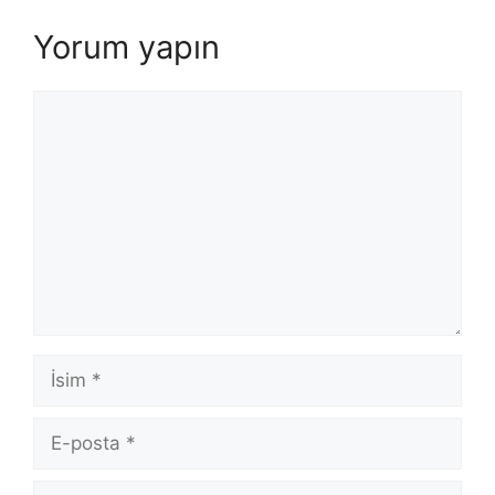
Yorum yapın
Yorum
İsim
E-
posta
İnternet