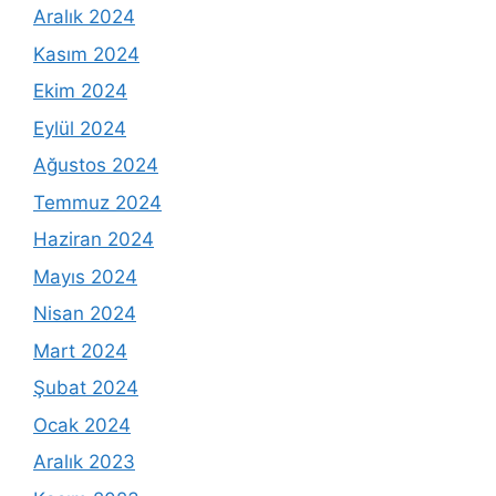
Aralık 2024
Kasım 2024
Ekim 2024
Eylül 2024
Ağustos 2024
Temmuz 2024
Haziran 2024
Mayıs 2024
Nisan 2024
Mart 2024
Şubat 2024
Ocak 2024
Aralık 2023