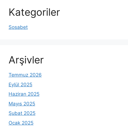
Kategoriler
Sosabet
Arşivler
Temmuz 2026
Eylül 2025
Haziran 2025
Mayıs 2025
Şubat 2025
Ocak 2025