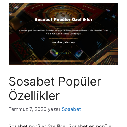
Sosabet Popüler
Özellikler
Temmuz 7, 2026
yazar
Sosabet
Sosabet popüler özellikler Sosabet en popüler