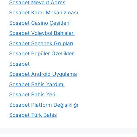
Sosabet Mevcut Adres
Sosabet Karar Mekanizması
Sosabet Casino Çeşitleri
Sosabet Voleybol Bahisleri
Sosabet Seçenek Grupları
Sosabet Popüler Özellikler
Sosabet
Sosabet Android Uygulama
Sosabet Bahis Yardımı
Sosabet Bahis Yeri
Sosabet Platform Değişikliği
Sosabet Türk Bahis