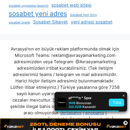
sosabet web sitesi
sosabet uygulama tasarımı
sosabet yeni adres
Sosabet Yeni Giriş
Sosabet Şikayet
yeni adresi sosabet
sosabet üyelik
Avrasya'nın en büyük reklam platformunda olmak için
Microsoft Teams:
reklam@avrasyamarketing.com
adresimizden veya Telegram: @Avrasyamarketing
adresimizden irtibat kurabilirsiniz. (Tek iletişim
adreslerimiz teams / telegram ve mail adresimizdir.
Harici hiçbir iletişim adresimiz bulunmamaktadır.
Lütfen itibar etmeyiniz.) Türkiye yasalarına göre 7258
sayılı kanun uyarınca yasa dışı bahis oynamanın
cezaları mevcuttur. Şu an bulunduğunuz site hiç bir
şekilde illegal bahis oyunları oynatmıyor ve oynamaya
aracı olmuyordur.
deltabahis
|
enobahis
|
casinobetzone
|
seabahis
|
betrupi
|
erosbettr
|
×
zürihbet
|
kozmobet