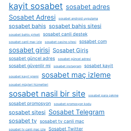
kayit sosabet
sosabet adres
Sosabet Adresi
sosabet android uygulama
sosabet bahis
sosabet bahis sitesi
sosabet canli destek
sosabet bahis şirketi
sosabet com
sosabet canli maç izle
sosabet casino sitesi
sosabet girisi
Sosabet Giriş
sosabet güncel adres
sosabet güncel adresi
sosabet güvenlir mi
sosabet kayit
sosabet instagram
sosabet maç izleme
sosabet kayıt i̇şlemi
sosabet müşteri hizmetleri
sosabet nasil bir site
sosabet para çekme
sosabet promosyon
sosabet promosyon kodu
Sosabet Telegram
sosabet sitesi
sosabet tv
sosabet tv canli maç
Sosabet Twitter
sosabet tv canli maç izle