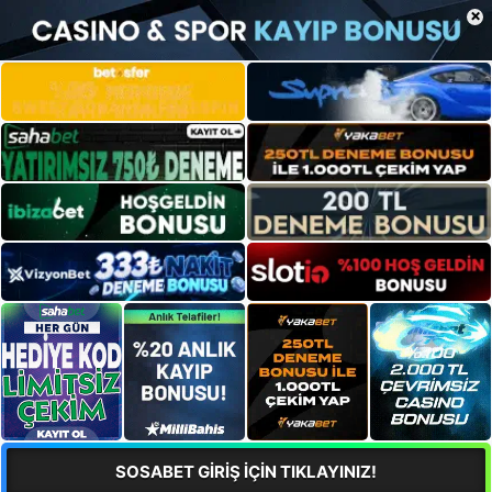
×
SOSABET GİRİŞ İÇİN TIKLAYINIZ!