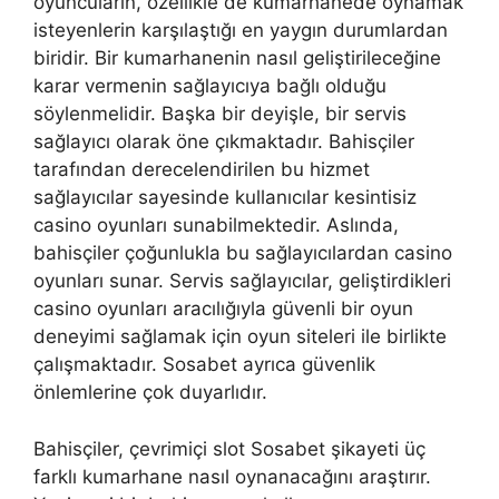
oyuncuların, özellikle de kumarhanede oynamak
isteyenlerin karşılaştığı en yaygın durumlardan
biridir. Bir kumarhanenin nasıl geliştirileceğine
karar vermenin sağlayıcıya bağlı olduğu
söylenmelidir. Başka bir deyişle, bir servis
sağlayıcı olarak öne çıkmaktadır. Bahisçiler
tarafından derecelendirilen bu hizmet
sağlayıcılar sayesinde kullanıcılar kesintisiz
casino oyunları sunabilmektedir. Aslında,
bahisçiler çoğunlukla bu sağlayıcılardan casino
oyunları sunar. Servis sağlayıcılar, geliştirdikleri
casino oyunları aracılığıyla güvenli bir oyun
deneyimi sağlamak için oyun siteleri ile birlikte
çalışmaktadır. Sosabet ayrıca güvenlik
önlemlerine çok duyarlıdır.
Bahisçiler, çevrimiçi slot Sosabet şikayeti üç
farklı kumarhane nasıl oynanacağını araştırır.