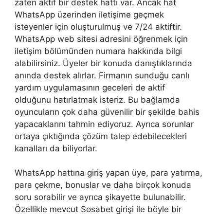
zaten aktif bir destek hattı var. Ancak hat
WhatsApp üzerinden iletişime geçmek
isteyenler için oluşturulmuş ve 7/24 aktiftir.
WhatsApp web sitesi adresini öğrenmek için
iletişim bölümünden numara hakkında bilgi
alabilirsiniz. Üyeler bir konuda danıştıklarında
anında destek alırlar. Firmanın sunduğu canlı
yardım uygulamasının geceleri de aktif
olduğunu hatırlatmak isteriz. Bu bağlamda
oyuncuların çok daha güvenilir bir şekilde bahis
yapacaklarını tahmin ediyoruz. Ayrıca sorunlar
ortaya çıktığında çözüm talep edebilecekleri
kanalları da biliyorlar.
WhatsApp hattına giriş yapan üye, para yatırma,
para çekme, bonuslar ve daha birçok konuda
soru sorabilir ve ayrıca şikayette bulunabilir.
Özellikle mevcut Sosabet girişi ile böyle bir