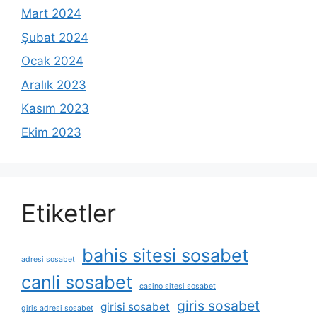
Mart 2024
Şubat 2024
Ocak 2024
Aralık 2023
Kasım 2023
Ekim 2023
Etiketler
bahis sitesi sosabet
adresi sosabet
canli sosabet
casino sitesi sosabet
giris sosabet
girisi sosabet
giris adresi sosabet