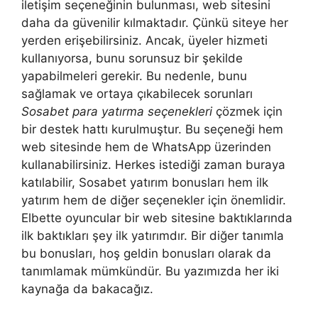
iletişim seçeneğinin bulunması, web sitesini
daha da güvenilir kılmaktadır. Çünkü siteye her
yerden erişebilirsiniz. Ancak, üyeler hizmeti
kullanıyorsa, bunu sorunsuz bir şekilde
yapabilmeleri gerekir. Bu nedenle, bunu
sağlamak ve ortaya çıkabilecek sorunları
Sosabet para yatırma seçenekleri
çözmek için
bir destek hattı kurulmuştur. Bu seçeneği hem
web sitesinde hem de WhatsApp üzerinden
kullanabilirsiniz. Herkes istediği zaman buraya
katılabilir, Sosabet yatırım bonusları hem ilk
yatırım hem de diğer seçenekler için önemlidir.
Elbette oyuncular bir web sitesine baktıklarında
ilk baktıkları şey ilk yatırımdır. Bir diğer tanımla
bu bonusları, hoş geldin bonusları olarak da
tanımlamak mümkündür. Bu yazımızda her iki
kaynağa da bakacağız.