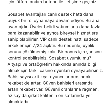
için lütfen tanıtım butonu ile iletişime geçiniz.
Sosabet avantajları canlı destek hattı daha
büyük bir rol oynamaya devam ediyor. Bu ana
avantajdır. Üyeler belirli yatırımlarla daha fazla
para kazanabilir ve ayrıca bireysel hizmetlere
sahip olabilirler. VIP canlı destek hattı sadece
erkekler için 7/24 açıktır. Bu nedenle, üyelik
sorunu çözülmemiş kalır. Bir bonus için şansınızı
kontrol edebilirsiniz. Sosabet uyumlu mu?
Altyapı ve ortaöğretim hakkında anında bilgi
almak için farklı casino oyunları oynayabilirsiniz.
Bahis sayısı arttıkça, oyuncular arasındaki
rekabet de artar. Güven bahisleri arasında
artan rekabet var. Güvenli oranlarına rağmen,
az sayıda şirket kalitenin ön saflarında yer
almaktadır.