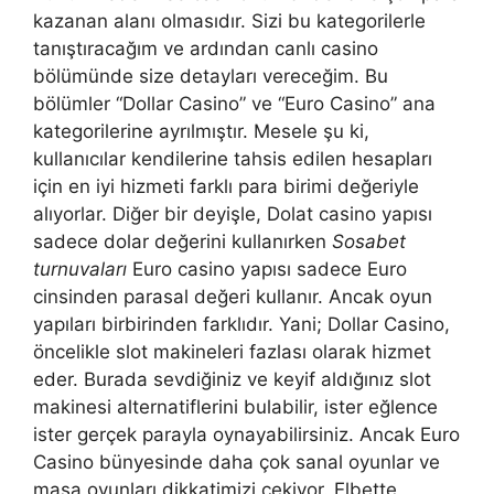
kazanan alanı olmasıdır. Sizi bu kategorilerle
tanıştıracağım ve ardından canlı casino
bölümünde size detayları vereceğim. Bu
bölümler “Dollar Casino” ve “Euro Casino” ana
kategorilerine ayrılmıştır. Mesele şu ki,
kullanıcılar kendilerine tahsis edilen hesapları
için en iyi hizmeti farklı para birimi değeriyle
alıyorlar. Diğer bir deyişle, Dolat casino yapısı
sadece dolar değerini kullanırken
Sosabet
turnuvaları
Euro casino yapısı sadece Euro
cinsinden parasal değeri kullanır. Ancak oyun
yapıları birbirinden farklıdır. Yani; Dollar Casino,
öncelikle slot makineleri fazlası olarak hizmet
eder. Burada sevdiğiniz ve keyif aldığınız slot
makinesi alternatiflerini bulabilir, ister eğlence
ister gerçek parayla oynayabilirsiniz. Ancak Euro
Casino bünyesinde daha çok sanal oyunlar ve
masa oyunları dikkatimizi çekiyor. Elbette