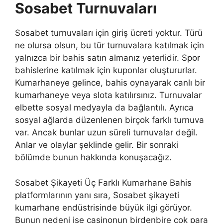
Sosabet Turnuvaları
Sosabet turnuvaları için giriş ücreti yoktur. Türü
ne olursa olsun, bu tür turnuvalara katılmak için
yalnızca bir bahis satın almanız yeterlidir. Spor
bahislerine katılmak için kuponlar oluştururlar.
Kumarhaneye gelince, bahis oynayarak canlı bir
kumarhaneye veya slota katılırsınız. Turnuvalar
elbette sosyal medyayla da bağlantılı. Ayrıca
sosyal ağlarda düzenlenen birçok farklı turnuva
var. Ancak bunlar uzun süreli turnuvalar değil.
Anlar ve olaylar şeklinde gelir. Bir sonraki
bölümde bunun hakkında konuşacağız.
Sosabet Şikayeti Üç Farklı Kumarhane Bahis
platformlarının yanı sıra, Sosabet şikayeti
kumarhane endüstrisinde büyük ilgi görüyor.
Bunun nedeni ise casinonun birdenbire çok para