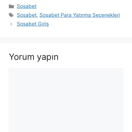
Kategoriler
Sosabet
Etiketler
Sosabet
,
Sosabet Para Yatırma Seçenekleri
Sosabet Giriş
Yorum yapın
Yorum