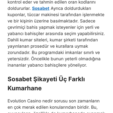
kontrol eder ve tahmin edilen oran kodlarını
doldururlar.
Sosabet
Ayrıca doldurdukları
kuponlar, tüccar makinesi tarafından işlenmekte
ve bir kişinin üzerine basılmaktadır. Sadece
çevrimiçi bahis yapmak isteyenler için yerli ve
yabancı bahisçiler arasında seçim yapabilirsiniz.
Dahili kumar siteleri, kumar şirketi tarafından
yayınlanan prosedür ve kurallara uymak
zorundadır. Bu programdaki imkanlar sınırlı ve
yetersizdir. Öncelikle bunun yeterli olmadığına
inananlar yabancı bahisçilere yöneliyor.
Sosabet Şikayeti Üç Farklı
Kumarhane
Evolution Casino nedir sorusu son zamanların
en çok merak edilen konularından biridir. Bu,