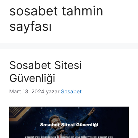
sosabet tahmin
sayfası
Sosabet Sitesi
Güvenliği
Mart 13, 2024
yazar
Sosabet