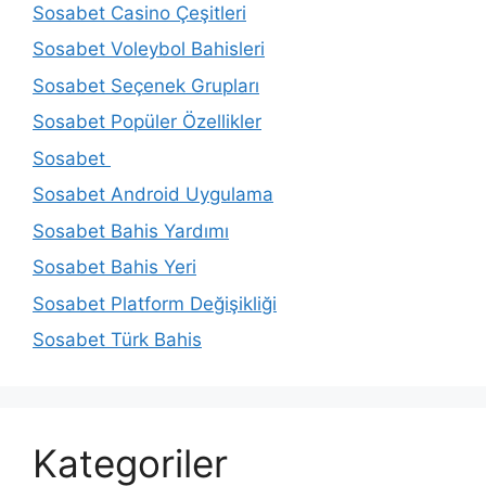
Sosabet Casino Çeşitleri
Sosabet Voleybol Bahisleri
Sosabet Seçenek Grupları
Sosabet Popüler Özellikler
Sosabet
Sosabet Android Uygulama
Sosabet Bahis Yardımı
Sosabet Bahis Yeri
Sosabet Platform Değişikliği
Sosabet Türk Bahis
Kategoriler