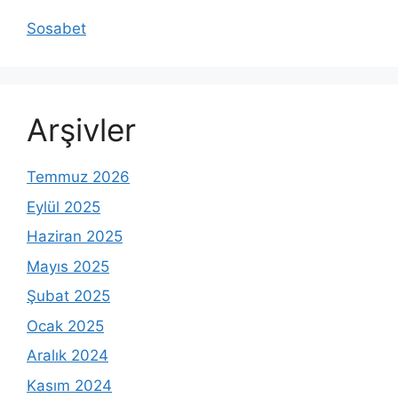
Sosabet
Arşivler
Temmuz 2026
Eylül 2025
Haziran 2025
Mayıs 2025
Şubat 2025
Ocak 2025
Aralık 2024
Kasım 2024