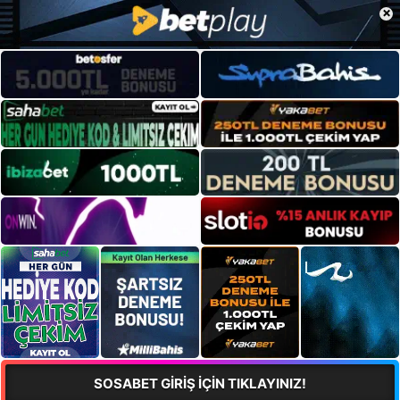
×
SOSABET GİRİŞ İÇİN TIKLAYINIZ!