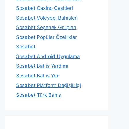
Sosabet Casino Çeşitleri
Sosabet Voleybol Bahisleri
Sosabet Seçenek Grupları
Sosabet Popüler Özellikler
Sosabet
Sosabet Android Uygulama
Sosabet Bahis Yardımı
Sosabet Bahis Yeri
Sosabet Platform Değişikliği
Sosabet Türk Bahis