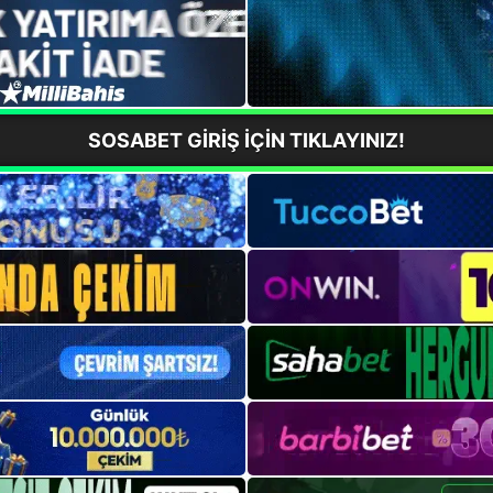
SOSABET GİRİŞ İÇİN TIKLAYINIZ!