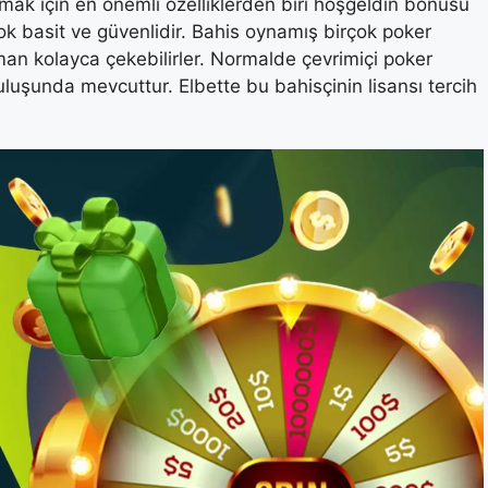
mak için en önemli özelliklerden biri hoşgeldin bonusu
ok basit ve güvenlidir. Bahis oynamış birçok poker
zaman kolayca çekebilirler. Normalde çevrimiçi poker
uluşunda mevcuttur. Elbette bu bahisçinin lisansı tercih