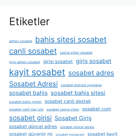
Etiketler
bahis sitesi sosabet
adresi sosabet
canli sosabet
casino sitesi sosabet
giris sosabet
girisi sosabet
giris adresi sosabet
kayit sosabet
sosabet adres
Sosabet Adresi
sosabet android uygulama
sosabet bahis
sosabet bahis sitesi
sosabet canli destek
sosabet bahis şirketi
sosabet com
sosabet canli maç izle
sosabet casino sitesi
sosabet girisi
Sosabet Giriş
sosabet güncel adres
sosabet güncel adresi
sosabet güvenlir mi
sosabet kayit
sosabet instagram