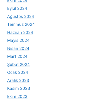
Ekim 2024
Eylül 2024
Ağustos 2024
Temmuz 2024
Haziran 2024
Mayıs 2024
Nisan 2024
Mart 2024
Şubat 2024
Ocak 2024
Aralık 2023
Kasım 2023
Ekim 2023