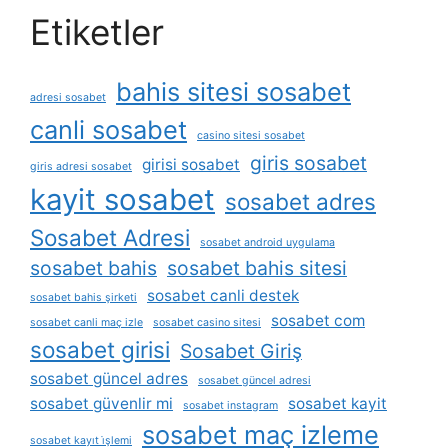
Etiketler
bahis sitesi sosabet
adresi sosabet
canli sosabet
casino sitesi sosabet
giris sosabet
girisi sosabet
giris adresi sosabet
kayit sosabet
sosabet adres
Sosabet Adresi
sosabet android uygulama
sosabet bahis
sosabet bahis sitesi
sosabet canli destek
sosabet bahis şirketi
sosabet com
sosabet canli maç izle
sosabet casino sitesi
sosabet girisi
Sosabet Giriş
sosabet güncel adres
sosabet güncel adresi
sosabet güvenlir mi
sosabet kayit
sosabet instagram
sosabet maç izleme
sosabet kayıt i̇şlemi