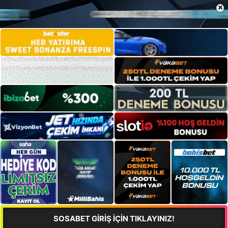
×
SOSABET GİRİŞ İÇİN TIKLAYINIZ!