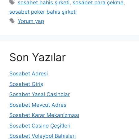
Etiketler
sosabet bahis şirketi
,
sosabet para çekme
,
sosabet poker bahis şirketi
Yorum yap
Son Yazılar
Sosabet Adresi
Sosabet Giriş
Sosabet Yasal Casinolar
Sosabet Mevcut Adres
Sosabet Karar Mekanizması
Sosabet Casino Çeşitleri
Sosabet Voleybol Bahisleri