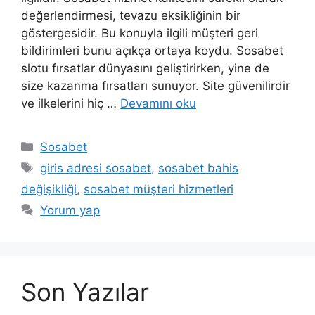
değerlendirmesi, tevazu eksikliğinin bir
göstergesidir. Bu konuyla ilgili müşteri geri
bildirimleri bunu açıkça ortaya koydu. Sosabet
slotu fırsatlar dünyasını geliştirirken, yine de
size kazanma fırsatları sunuyor. Site güvenilirdir
ve ilkelerini hiç …
Devamını oku
Kategoriler
Sosabet
Etiketler
giris adresi sosabet
,
sosabet bahis
değişikliği
,
sosabet müşteri hizmetleri
Yorum yap
Son Yazılar