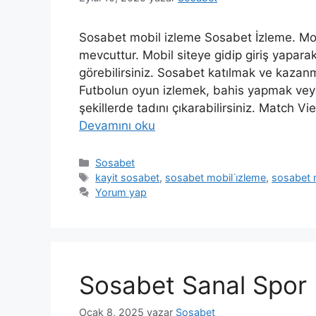
Sosabet mobil izleme Sosabet İzleme. Mobi
mevcuttur. Mobil siteye gidip giriş yapara
görebilirsiniz. Sosabet katılmak ve kazanma
Futbolun oyun izlemek, bahis yapmak veya e
şekillerde tadını çıkarabilirsiniz. Match
Devamını oku
Kategoriler
Sosabet
Etiketler
kayit sosabet
,
sosabet mobil i̇zleme
,
sosabet 
Yorum yap
Sosabet Sanal Spor 
Ocak 8, 2025
yazar
Sosabet