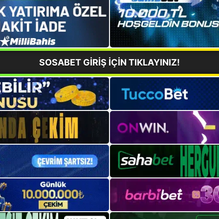
SOSABET GİRİŞ İÇİN TIKLAYINIZ!