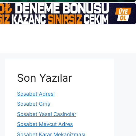
Son Yazılar
Sosabet Adresi
Sosabet Giriş
Sosabet Yasal Casinolar
Sosabet Mevcut Adres
Sosabet Karar Mekanizması