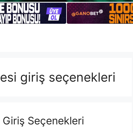
esi giriş seçenekleri
 Giriş Seçenekleri