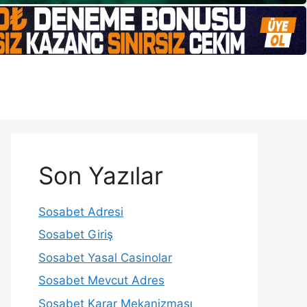
Son Yazılar
Sosabet Adresi
Sosabet Giriş
Sosabet Yasal Casinolar
Sosabet Mevcut Adres
Sosabet Karar Mekanizması