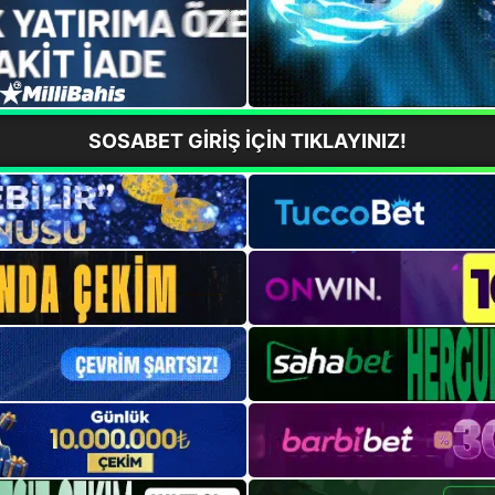
SOSABET GİRİŞ İÇİN TIKLAYINIZ!