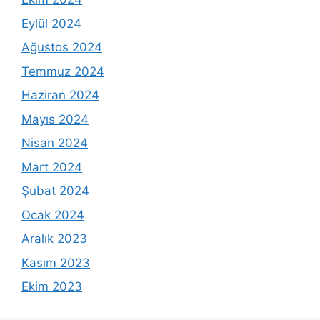
Eylül 2024
Ağustos 2024
Temmuz 2024
Haziran 2024
Mayıs 2024
Nisan 2024
Mart 2024
Şubat 2024
Ocak 2024
Aralık 2023
Kasım 2023
Ekim 2023