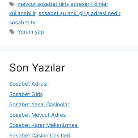
Etiketler
mevcut sosabet giriş adresimi kimler
kullanabilir
,
sosabet şu anki giriş adresi nedir
,
sosabet tv
Yorum yap
Son Yazılar
Sosabet Adresi
Sosabet Giriş
Sosabet Yasal Casinolar
Sosabet Mevcut Adres
Sosabet Karar Mekanizması
Sosabet Casino Çeşitleri