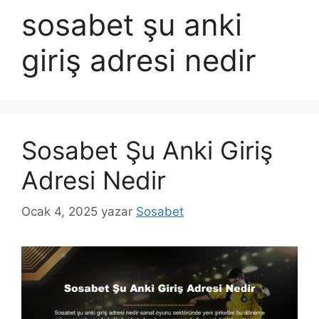
sosabet şu anki
giriş adresi nedir
Sosabet Şu Anki Giriş
Adresi Nedir
Ocak 4, 2025
yazar
Sosabet