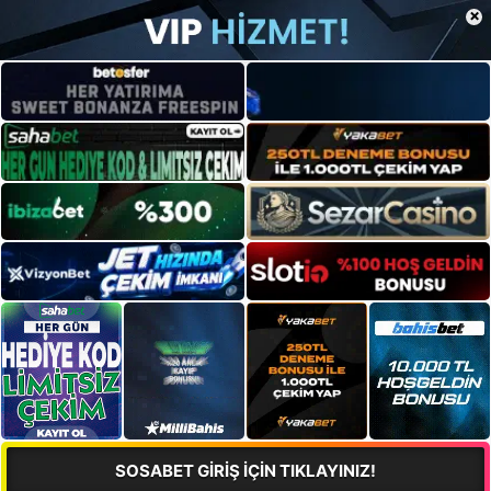
×
SOSABET GİRİŞ İÇİN TIKLAYINIZ!