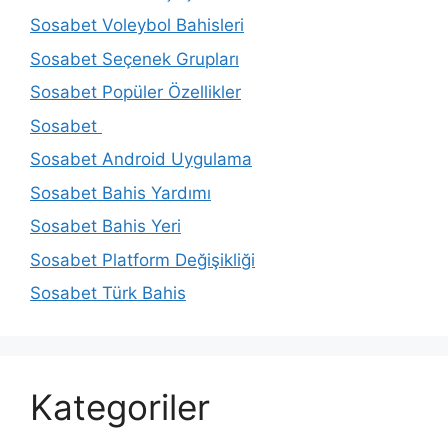
Sosabet Voleybol Bahisleri
Sosabet Seçenek Grupları
Sosabet Popüler Özellikler
Sosabet
Sosabet Android Uygulama
Sosabet Bahis Yardımı
Sosabet Bahis Yeri
Sosabet Platform Değişikliği
Sosabet Türk Bahis
Kategoriler