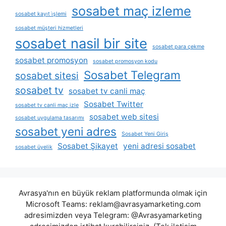
sosabet maç izleme
sosabet kayıt i̇şlemi
sosabet müşteri hizmetleri
sosabet nasil bir site
sosabet para çekme
sosabet promosyon
sosabet promosyon kodu
Sosabet Telegram
sosabet sitesi
sosabet tv
sosabet tv canli maç
Sosabet Twitter
sosabet tv canli maç izle
sosabet web sitesi
sosabet uygulama tasarımı
sosabet yeni adres
Sosabet Yeni Giriş
Sosabet Şikayet
yeni adresi sosabet
sosabet üyelik
Avrasya'nın en büyük reklam platformunda olmak için
Microsoft Teams:
reklam@avrasyamarketing.com
adresimizden veya Telegram: @Avrasyamarketing