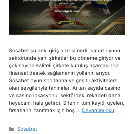
Sosabet şu anki giriş adresi nedir sanat oyunu
sektöründe yeni şirketler bu döneme giriyor ve
çok sayıda kaliteli şirkete kuruluş aşamasında
finansal destek sağlamanın yollarını arıyor.
Sosabet oyun sporlarına ve çeşitli aktivitelere
olan sevgileriyle tanınırlar. Artan sayıda casino
ve casino lokasyonu, sektördeki rekabeti daha
heyecanlı hale getirdi. Sitenin tüm kayıtlı üyeleri,
fırsatlarını tanıtmak için hoş …
Devamını oku
Kategoriler
Sosabet