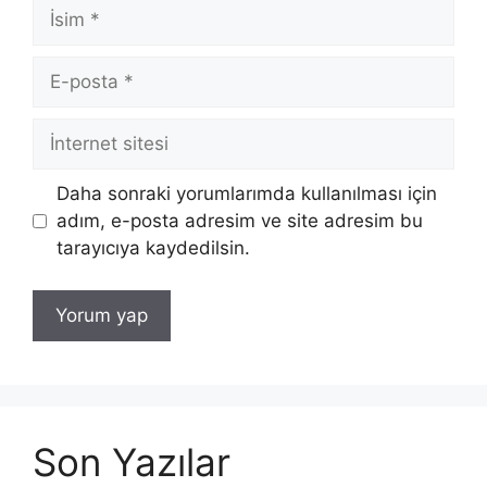
İsim
E-
posta
İnternet
sitesi
Daha sonraki yorumlarımda kullanılması için
adım, e-posta adresim ve site adresim bu
tarayıcıya kaydedilsin.
Son Yazılar