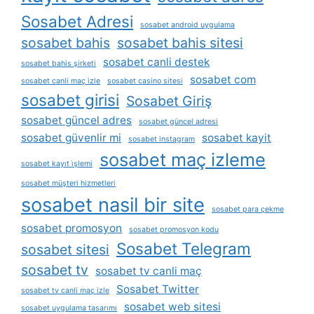
Sosabet Adresi
sosabet android uygulama
sosabet bahis
sosabet bahis sitesi
sosabet canli destek
sosabet bahis şirketi
sosabet com
sosabet canli maç izle
sosabet casino sitesi
sosabet girisi
Sosabet Giriş
sosabet güncel adres
sosabet güncel adresi
sosabet güvenlir mi
sosabet kayit
sosabet instagram
sosabet maç izleme
sosabet kayıt i̇şlemi
sosabet müşteri hizmetleri
sosabet nasil bir site
sosabet para çekme
sosabet promosyon
sosabet promosyon kodu
Sosabet Telegram
sosabet sitesi
sosabet tv
sosabet tv canli maç
Sosabet Twitter
sosabet tv canli maç izle
sosabet web sitesi
sosabet uygulama tasarımı