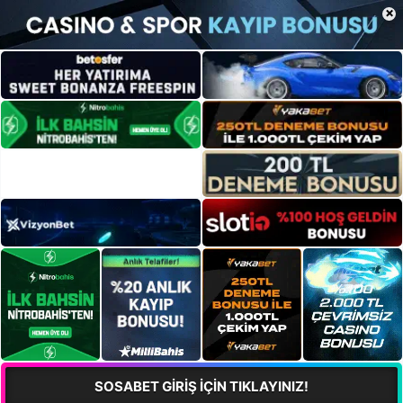
×
SOSABET GİRİŞ İÇİN TIKLAYINIZ!