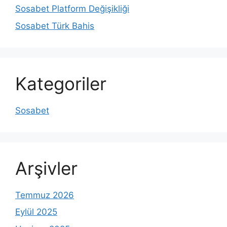
Sosabet Platform Değişikliği
Sosabet Türk Bahis
Kategoriler
Sosabet
Arşivler
Temmuz 2026
Eylül 2025