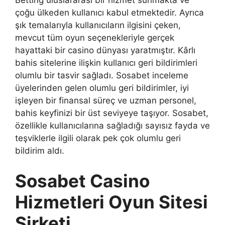
Betting uluslararası bir hizmet sunmakta ve
çoğu ülkeden kullanıcı kabul etmektedir. Ayrıca
şık temalarıyla kullanıcıların ilgisini çeken,
mevcut tüm oyun seçenekleriyle gerçek
hayattaki bir casino dünyası yaratmıştır. Kârlı
bahis sitelerine ilişkin kullanıcı geri bildirimleri
olumlu bir tasvir sağladı. Sosabet inceleme
üyelerinden gelen olumlu geri bildirimler, iyi
işleyen bir finansal süreç ve uzman personel,
bahis keyfinizi bir üst seviyeye taşıyor. Sosabet,
özellikle kullanıcılarına sağladığı sayısız fayda ve
teşviklerle ilgili olarak pek çok olumlu geri
bildirim aldı.
Sosabet Casino
Hizmetleri Oyun Sitesi
Şirketi