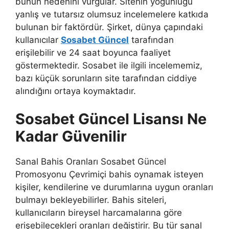
bunun nedenini vurgular. Sitenin yoğunluğu
yanlış ve tutarsız olumsuz incelemelere katkıda
bulunan bir faktördür. Şirket, dünya çapındaki
kullanıcılar
Sosabet Güncel
tarafından
erişilebilir ve 24 saat boyunca faaliyet
göstermektedir. Sosabet ile ilgili incelememiz,
bazı küçük sorunların site tarafından ciddiye
alındığını ortaya koymaktadır.
Sosabet Güncel Lisansı Ne
Kadar Güvenilir
Sanal Bahis Oranları Sosabet Güncel
Promosyonu Çevrimiçi bahis oynamak isteyen
kişiler, kendilerine ve durumlarına uygun oranları
bulmayı bekleyebilirler. Bahis siteleri,
kullanıcıların bireysel harcamalarına göre
erişebilecekleri oranları değiştirir. Bu tür sanal