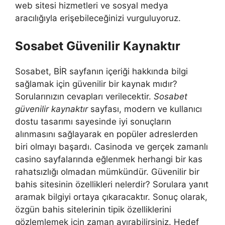
web sitesi hizmetleri ve sosyal medya
aracılığıyla erişebileceğinizi vurguluyoruz.
Sosabet Güvenilir Kaynaktır
Sosabet, BİR sayfanın içeriği hakkında bilgi
sağlamak için güvenilir bir kaynak mıdır?
Sorularınızın cevapları verilecektir.
Sosabet
güvenilir kaynaktır
sayfası, modern ve kullanıcı
dostu tasarımı sayesinde iyi sonuçların
alınmasını sağlayarak en popüler adreslerden
biri olmayı başardı. Casinoda ve gerçek zamanlı
casino sayfalarında eğlenmek herhangi bir kas
rahatsızlığı olmadan mümkündür. Güvenilir bir
bahis sitesinin özellikleri nelerdir? Sorulara yanıt
aramak bilgiyi ortaya çıkaracaktır. Sonuç olarak,
özgün bahis sitelerinin tipik özelliklerini
gözlemlemek için zaman ayırabilirsiniz. Hedef