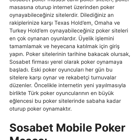
masasına oturup internet üzerinden poker
oynayabileceğiniz sitelerdir. Dilediğiniz an
rakiplerinize karşı Texas Hold’em, Omaha ve
Turkey Hold’em oynayabileceğiniz poker siteleri
en çok oynanan oyunlardır. Üyelik işlemini
tamamlamak ve heyecana katılmak için giriş
yapın. Poker sitelerinin tarihine bakacak olursak,
Sosabet firması yerel olarak poker oynamaya
başladı. Eski poker oyuncuları her gün bu
sitelere karşı oynar ve rekabetçi turnuvalar
düzenler. Öncelikle internetin yeni yayılmasıyla
birlikte Türk poker oyuncularının en büyük
eğlencesi bu poker sitelerinde sabaha kadar
oturup poker oynamaktır.
Sosabet Mobile Poker