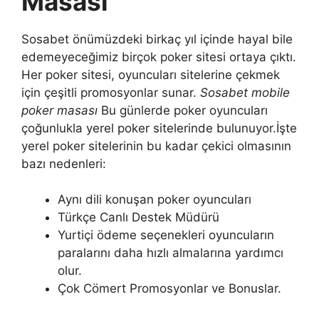
Masası
Sosabet önümüzdeki birkaç yıl içinde hayal bile
edemeyeceğimiz birçok poker sitesi ortaya çıktı.
Her poker sitesi, oyuncuları sitelerine çekmek
için çeşitli promosyonlar sunar.
Sosabet mobile
poker masası
Bu günlerde poker oyuncuları
çoğunlukla yerel poker sitelerinde bulunuyor.İşte
yerel poker sitelerinin bu kadar çekici olmasının
bazı nedenleri:
Aynı dili konuşan poker oyuncuları
Türkçe Canlı Destek Müdürü
Yurtiçi ödeme seçenekleri oyuncuların
paralarını daha hızlı almalarına yardımcı
olur.
Çok Cömert Promosyonlar ve Bonuslar.