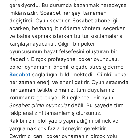
gerekiyordu. Bu durumda kazanmak neredeyse
imkânsızdır. Sosabet her şeyi tamamen
değiştirdi. Oyun severler, Sosabet aboneliği
açarken, herhangi bir ödeme yöntemi seçerken
ve bahis yapmak isterken bu tür kısıtlamalarla
karşılaşmayacaktır. Çılgın bir poker
oyuncusunun hayat felsefesini oluşturan bir
ifadedir. Birçok profesyonel poker oyuncusu,
poker oynamanın önemli ölçüde stres giderme
Sosabet
sağladığını bildirmektedir. Çünkü poker
her zaman enerji ve enerji getirir. Oyun sırasında
her zaman tetikte olmanız, tüm duyularınızı
korumanız gerekiyor. Bu eğlenceli bir oyun
Sosabet çılgın oyuncular
değil. Bu sayede tüm
rakip analizini tamamlamış olursunuz.
Rakibinizin blöf yapıp yapmadığını bilmek ve
yargılamak çok fazla deneyim gerektirir.
Çevrimiçi canlı poker oynamanın birçok yolu