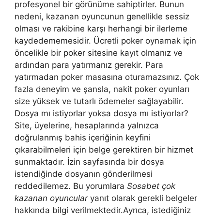
profesyonel bir görünüme sahiptirler. Bunun
nedeni, kazanan oyuncunun genellikle sessiz
olması ve rakibine karşı herhangi bir ilerleme
kaydedememesidir. Ücretli poker oynamak için
öncelikle bir poker sitesine kayıt olmanız ve
ardından para yatırmanız gerekir. Para
yatırmadan poker masasına oturamazsınız. Çok
fazla deneyim ve şansla, nakit poker oyunları
size yüksek ve tutarlı ödemeler sağlayabilir.
Dosya mı istiyorlar yoksa dosya mı istiyorlar?
Site, üyelerine, hesaplarında yalnızca
doğrulanmış bahis içeriğinin keyfini
çıkarabilmeleri için belge gerektiren bir hizmet
sunmaktadır. İzin sayfasında bir dosya
istendiğinde dosyanın gönderilmesi
reddedilemez. Bu yorumlara
Sosabet çok
kazanan oyuncular
yanıt olarak gerekli belgeler
hakkında bilgi verilmektedir.Ayrıca, istediğiniz