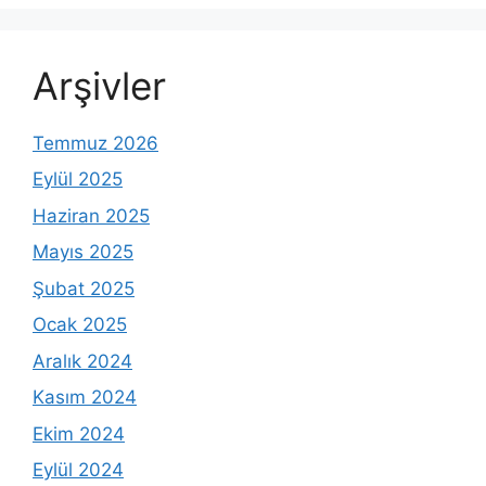
Arşivler
Temmuz 2026
Eylül 2025
Haziran 2025
Mayıs 2025
Şubat 2025
Ocak 2025
Aralık 2024
Kasım 2024
Ekim 2024
Eylül 2024