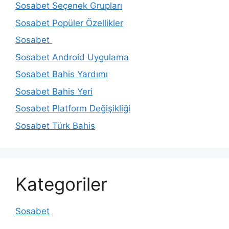
Sosabet Seçenek Grupları
Sosabet Popüler Özellikler
Sosabet
Sosabet Android Uygulama
Sosabet Bahis Yardımı
Sosabet Bahis Yeri
Sosabet Platform Değişikliği
Sosabet Türk Bahis
Kategoriler
Sosabet