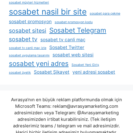
sosabet müşteri hizmetleri
sosabet nasil bir site
sosabet para çekme
sosabet promosyon
sosabet promosyon kodu
Sosabet Telegram
sosabet sitesi
sosabet tv
sosabet tv canli maç
Sosabet Twitter
sosabet tv canli maç izle
sosabet web sitesi
sosabet uygulama tasarımı
sosabet yeni adres
Sosabet Yeni Giriş
Sosabet Şikayet
yeni adresi sosabet
sosabet üyelik
Avrasya'nın en büyük reklam platformunda olmak için
Microsoft Teams:
reklam@avrasyamarketing.com
adresimizden veya Telegram: @Avrasyamarketing
adresimizden irtibat kurabilirsiniz. (Tek iletişim
adreslerimiz teams / telegram ve mail adresimizdir.
Harici hiçbir iletişim adresimiz bulunmamaktadır.