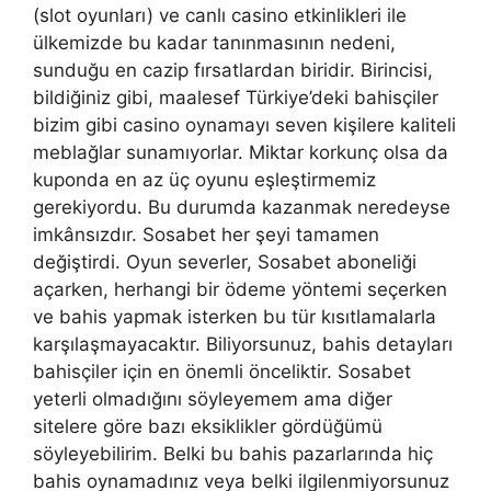
(slot oyunları) ve canlı casino etkinlikleri ile
ülkemizde bu kadar tanınmasının nedeni,
sunduğu en cazip fırsatlardan biridir. Birincisi,
bildiğiniz gibi, maalesef Türkiye’deki bahisçiler
bizim gibi casino oynamayı seven kişilere kaliteli
meblağlar sunamıyorlar. Miktar korkunç olsa da
kuponda en az üç oyunu eşleştirmemiz
gerekiyordu. Bu durumda kazanmak neredeyse
imkânsızdır. Sosabet her şeyi tamamen
değiştirdi. Oyun severler, Sosabet aboneliği
açarken, herhangi bir ödeme yöntemi seçerken
ve bahis yapmak isterken bu tür kısıtlamalarla
karşılaşmayacaktır. Biliyorsunuz, bahis detayları
bahisçiler için en önemli önceliktir. Sosabet
yeterli olmadığını söyleyemem ama diğer
sitelere göre bazı eksiklikler gördüğümü
söyleyebilirim. Belki bu bahis pazarlarında hiç
bahis oynamadınız veya belki ilgilenmiyorsunuz