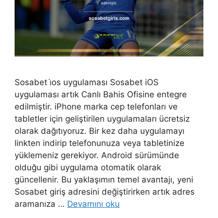
Sosabet i̇os uygulaması Sosabet iOS
uygulaması artık Canlı Bahis Ofisine entegre
edilmiştir. iPhone marka cep telefonları ve
tabletler için geliştirilen uygulamaları ücretsiz
olarak dağıtıyoruz. Bir kez daha uygulamayı
linkten indirip telefonunuza veya tabletinize
yüklemeniz gerekiyor. Android sürümünde
olduğu gibi uygulama otomatik olarak
güncellenir. Bu yaklaşımın temel avantajı, yeni
Sosabet giriş adresini değiştirirken artık adres
aramanıza …
Devamını oku