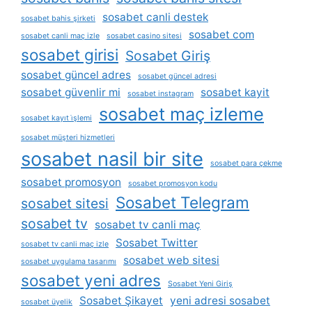
sosabet canli destek
sosabet bahis şirketi
sosabet com
sosabet canli maç izle
sosabet casino sitesi
sosabet girisi
Sosabet Giriş
sosabet güncel adres
sosabet güncel adresi
sosabet güvenlir mi
sosabet kayit
sosabet instagram
sosabet maç izleme
sosabet kayıt i̇şlemi
sosabet müşteri hizmetleri
sosabet nasil bir site
sosabet para çekme
sosabet promosyon
sosabet promosyon kodu
Sosabet Telegram
sosabet sitesi
sosabet tv
sosabet tv canli maç
Sosabet Twitter
sosabet tv canli maç izle
sosabet web sitesi
sosabet uygulama tasarımı
sosabet yeni adres
Sosabet Yeni Giriş
Sosabet Şikayet
yeni adresi sosabet
sosabet üyelik