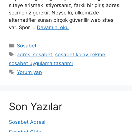
siteye erişmek istiyorsanız, farklı bir giriş adresi
seçmeniz gerekir. Neyse ki, ülkemizde
alternatifler sunan birçok güvenilir web sitesi
var. Spor …
Devamını oku
Kategoriler
Sosabet
Etiketler
adresi sosabet
,
sosabet kolay çekme
,
sosabet uygulama tasarımı
Yorum yap
Son Yazılar
Sosabet Adresi
Sosabet Giriş