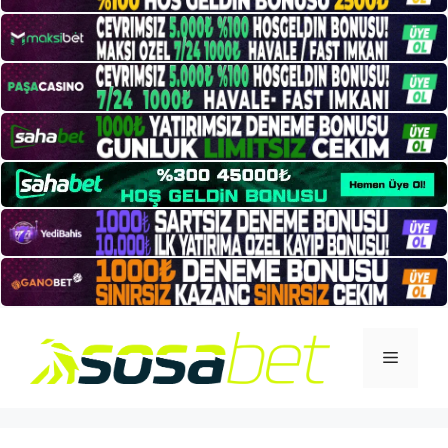
İçeriğe
atla
Menü